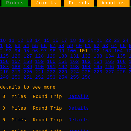
Riders
Join Us
Friends
About us
10
11
12
13
14
15
16
17
18
19
20
21
22
23
24
1
52
53
54
55
56
57
58
59
60
61
62
63
64
65
2
93
94
95
96
97
98
99
100
101
102
103
104
1
125
126
127
128
129
130
131
132
133
134
135
156
157
158
159
160
161
162
163
164
165
166
187
188
189
190
191
192
193
194
195
196
197
218
219
220
221
222
223
224
225
226
227
228
249
250
251
252
253
254
255
256
details to see more
0
Miles
Round Trip
Details
0
Miles
Round Trip
Details
0
Miles
Round Trip
Details