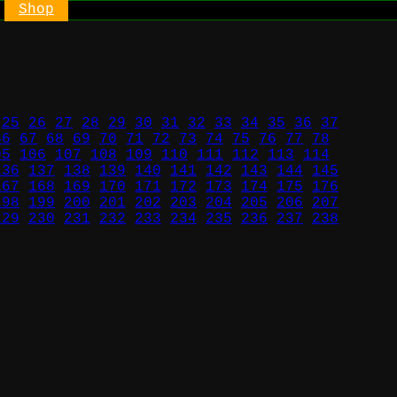
Shop
25
26
27
28
29
30
31
32
33
34
35
36
37
66
67
68
69
70
71
72
73
74
75
76
77
78
05
106
107
108
109
110
111
112
113
114
136
137
138
139
140
141
142
143
144
145
167
168
169
170
171
172
173
174
175
176
198
199
200
201
202
203
204
205
206
207
229
230
231
232
233
234
235
236
237
238