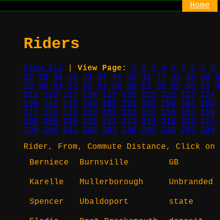
Home
Riders
View All
|
View Page:
1
2
3
4
5
6
7
8
9
38
39
40
41
42
43
44
45
46
47
48
49
50
5
79
80
81
82
83
84
85
86
87
88
89
90
91
9
115
116
117
118
119
120
121
122
123
124
146
147
148
149
150
151
152
153
154
155
177
178
179
180
181
182
183
184
185
186
208
209
210
211
212
213
214
215
216
217
239
240
241
242
243
244
245
246
247
248
Rider, From, Commute Distance, Click on 
Berniece
Burnsville
GB
Karelle
Mullerborough
Unbranded
Spencer
Ubaldoport
state