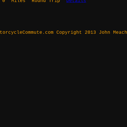
0
Miles
Round Trip
Details
torcycleCommute.com Copyright 2013 John Meac