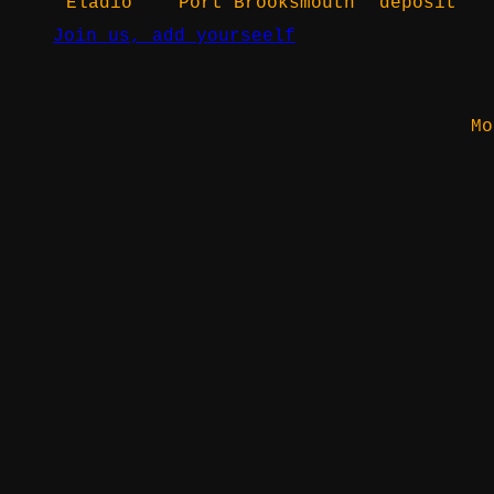
Eladio
Port Brooksmouth
deposit
Join us, add yourseelf
Mo