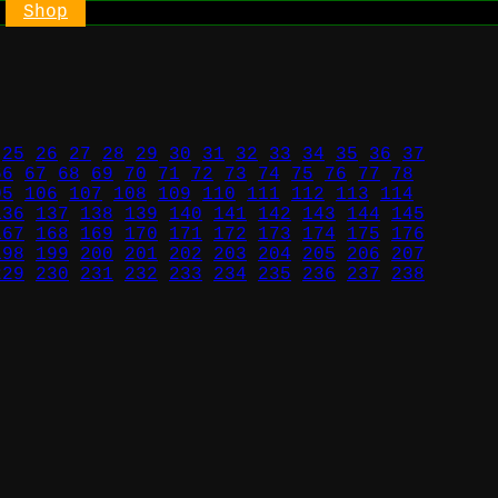
Shop
25
26
27
28
29
30
31
32
33
34
35
36
37
66
67
68
69
70
71
72
73
74
75
76
77
78
05
106
107
108
109
110
111
112
113
114
136
137
138
139
140
141
142
143
144
145
167
168
169
170
171
172
173
174
175
176
198
199
200
201
202
203
204
205
206
207
229
230
231
232
233
234
235
236
237
238