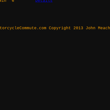
w1h
6
Details
torcycleCommute.com Copyright 2013 John Meac