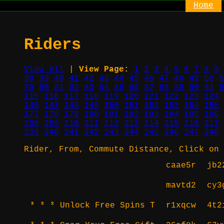
Home
Riders
View All
|
View Page:
1
2
3
4
5
6
7
8
9
38
39
40
41
42
43
44
45
46
47
48
49
50
5
79
80
81
82
83
84
85
86
87
88
89
90
91
9
115
116
117
118
119
120
121
122
123
124
146
147
148
149
150
151
152
153
154
155
177
178
179
180
181
182
183
184
185
186
208
209
210
211
212
213
214
215
216
217
239
240
241
242
243
244
245
246
247
248
Rider, From, Commute Distance, Click on 
caae5r
jb2
mavtd2
cy3
* * * Unlock Free Spins T
r1xqcw
4t2