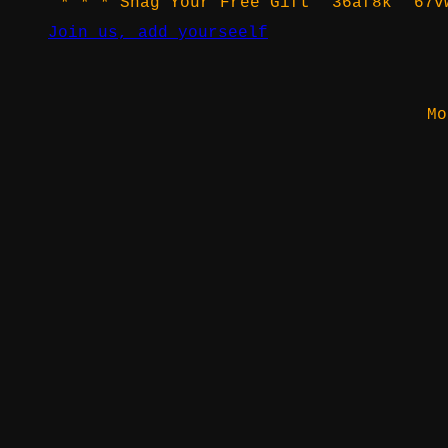
* * * Snag Your Free Gift
36af8k
67v
Join us, add yourseelf
Mo