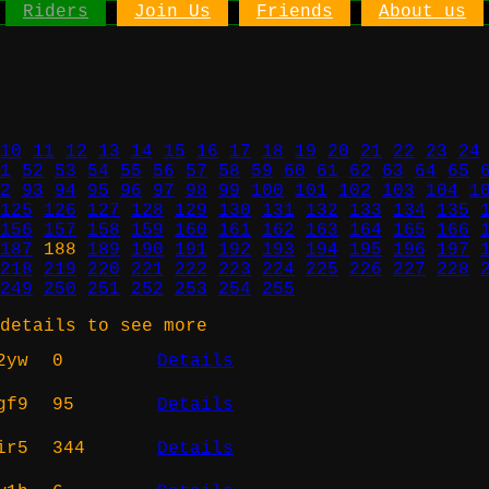
Riders
Join Us
Friends
About us
10
11
12
13
14
15
16
17
18
19
20
21
22
23
24
1
52
53
54
55
56
57
58
59
60
61
62
63
64
65
2
93
94
95
96
97
98
99
100
101
102
103
104
1
125
126
127
128
129
130
131
132
133
134
135
156
157
158
159
160
161
162
163
164
165
166
187
188
189
190
191
192
193
194
195
196
197
218
219
220
221
222
223
224
225
226
227
228
249
250
251
252
253
254
255
details to see more
2yw
0
Details
gf9
95
Details
ir5
344
Details