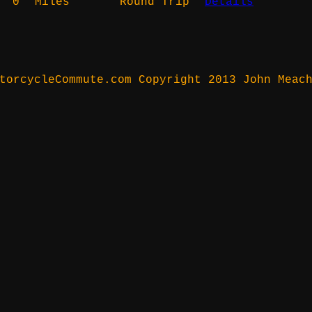
0
Miles
Round Trip
Details
torcycleCommute.com Copyright 2013 John Meac