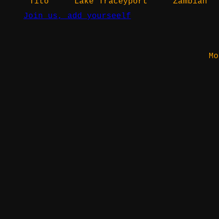
Tito
Lake Traceyport
Zambian
Join us, add yourseelf
Mo