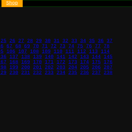
Shop
25
26
27
28
29
30
31
32
33
34
35
36
37
66
67
68
69
70
71
72
73
74
75
76
77
78
05
106
107
108
109
110
111
112
113
114
136
137
138
139
140
141
142
143
144
145
167
168
169
170
171
172
173
174
175
176
198
199
200
201
202
203
204
205
206
207
229
230
231
232
233
234
235
236
237
238