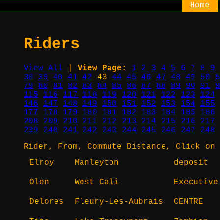
Home
Riders
View All
|
View Page:
1
2
3
4
5
6
7
8
9
38
39
40
41
42
43
44
45
46
47
48
49
50
5
79
80
81
82
83
84
85
86
87
88
89
90
91
9
115
116
117
118
119
120
121
122
123
124
146
147
148
149
150
151
152
153
154
155
177
178
179
180
181
182
183
184
185
186
208
209
210
211
212
213
214
215
216
217
239
240
241
242
243
244
245
246
247
248
Rider, From, Commute Distance, Click on 
Elroy
Manleyton
deposit
Olen
West Cali
Executive
Delores
Fleury-Les-Aubrais
CENTRE