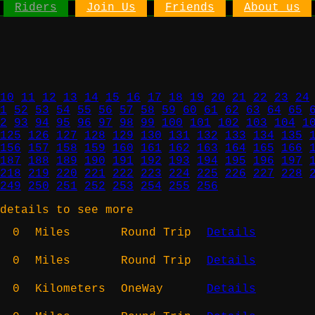
Riders
Join Us
Friends
About us
10
11
12
13
14
15
16
17
18
19
20
21
22
23
24
1
52
53
54
55
56
57
58
59
60
61
62
63
64
65
2
93
94
95
96
97
98
99
100
101
102
103
104
1
125
126
127
128
129
130
131
132
133
134
135
156
157
158
159
160
161
162
163
164
165
166
187
188
189
190
191
192
193
194
195
196
197
218
219
220
221
222
223
224
225
226
227
228
249
250
251
252
253
254
255
256
details to see more
0
Miles
Round Trip
Details
0
Miles
Round Trip
Details
0
Kilometers
OneWay
Details