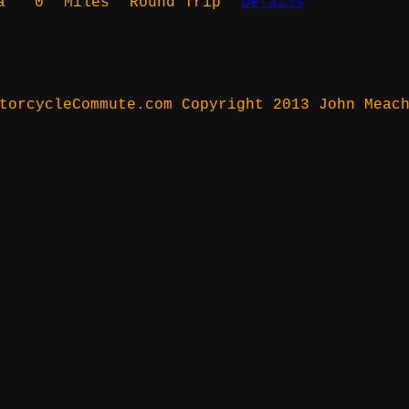
a
0
Miles
Round Trip
Details
torcycleCommute.com Copyright 2013 John Meac