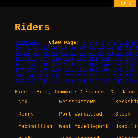
Home
Riders
View All
|
View Page:
1
2
3
4
5
6
7
8
9
38
39
40
41
42
43
44
45
46
47
48
49
50
5
79
80
81
82
83
84
85
86
87
88
89
90
91
9
115
116
117
118
119
120
121
122
123
124
146
147
148
149
150
151
152
153
154
155
177
178
179
180
181
182
183
184
185
186
208
209
210
211
212
213
214
215
216
217
239
240
241
242
243
244
245
246
247
248
Rider, From, Commute Distance, Click on 
Ned
Weissnattown
Berkshi
Ronny
Port Wandastad
Sleek
Maximillian
West Mozelleport
Usabili