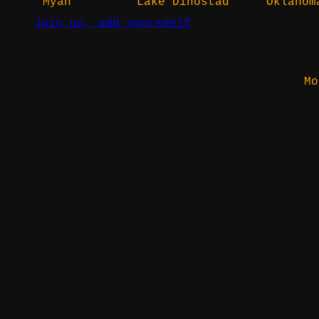
Myah
Lake Dinostad
Oklahom
Join us, add yourseelf
Mo