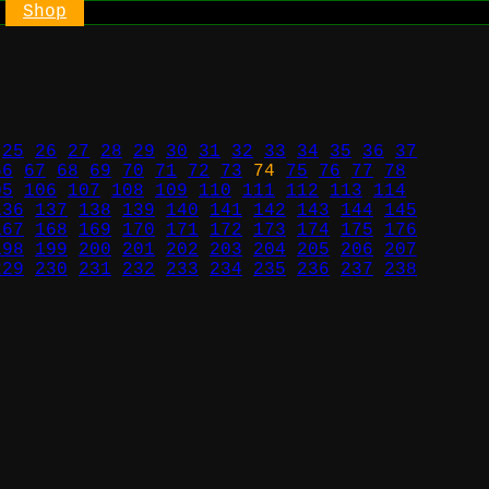
Shop
25
26
27
28
29
30
31
32
33
34
35
36
37
66
67
68
69
70
71
72
73
74
75
76
77
78
05
106
107
108
109
110
111
112
113
114
136
137
138
139
140
141
142
143
144
145
167
168
169
170
171
172
173
174
175
176
198
199
200
201
202
203
204
205
206
207
229
230
231
232
233
234
235
236
237
238