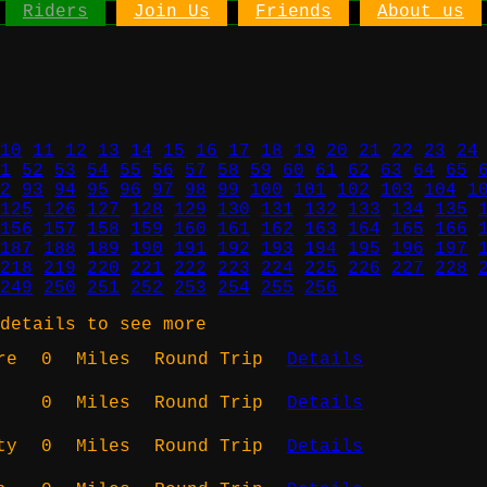
Riders
Join Us
Friends
About us
10
11
12
13
14
15
16
17
18
19
20
21
22
23
24
1
52
53
54
55
56
57
58
59
60
61
62
63
64
65
2
93
94
95
96
97
98
99
100
101
102
103
104
1
125
126
127
128
129
130
131
132
133
134
135
156
157
158
159
160
161
162
163
164
165
166
187
188
189
190
191
192
193
194
195
196
197
218
219
220
221
222
223
224
225
226
227
228
249
250
251
252
253
254
255
256
details to see more
re
0
Miles
Round Trip
Details
0
Miles
Round Trip
Details
ty
0
Miles
Round Trip
Details