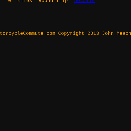
0
Miles
Round Trip
Details
torcycleCommute.com Copyright 2013 John Meac