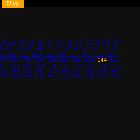
Shop
25
26
27
28
29
30
31
32
33
34
35
36
37
66
67
68
69
70
71
72
73
74
75
76
77
78
05
106
107
108
109
110
111
112
113
114
136
137
138
139
140
141
142
143
144
145
167
168
169
170
171
172
173
174
175
176
198
199
200
201
202
203
204
205
206
207
229
230
231
232
233
234
235
236
237
238