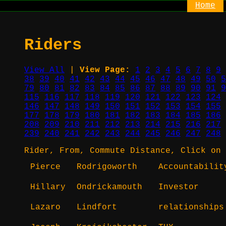
Home
Riders
View All
|
View Page:
1
2
3
4
5
6
7
8
9
38
39
40
41
42
43
44
45
46
47
48
49
50
5
79
80
81
82
83
84
85
86
87
88
89
90
91
9
115
116
117
118
119
120
121
122
123
124
146
147
148
149
150
151
152
153
154
155
177
178
179
180
181
182
183
184
185
186
208
209
210
211
212
213
214
215
216
217
239
240
241
242
243
244
245
246
247
248
Rider, From, Commute Distance, Click on 
Pierce
Rodrigoworth
Accountabilit
Hillary
Ondrickamouth
Investor
Lazaro
Lindfort
relationships