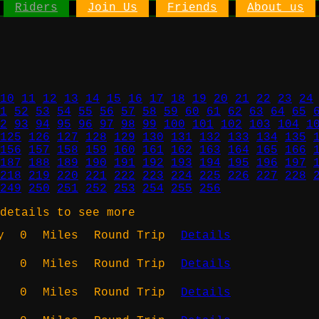
Riders
Join Us
Friends
About us
10
11
12
13
14
15
16
17
18
19
20
21
22
23
24
1
52
53
54
55
56
57
58
59
60
61
62
63
64
65
2
93
94
95
96
97
98
99
100
101
102
103
104
1
125
126
127
128
129
130
131
132
133
134
135
156
157
158
159
160
161
162
163
164
165
166
187
188
189
190
191
192
193
194
195
196
197
218
219
220
221
222
223
224
225
226
227
228
249
250
251
252
253
254
255
256
details to see more
y
0
Miles
Round Trip
Details
0
Miles
Round Trip
Details
0
Miles
Round Trip
Details