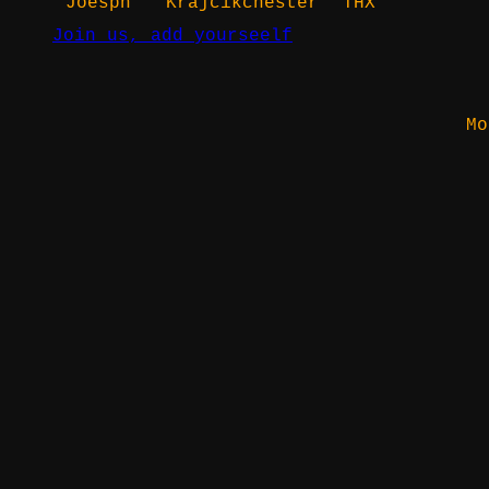
Joesph
Krajcikchester
THX
Join us, add yourseelf
Mo