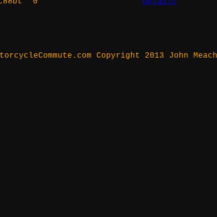
c88bt
0
Details
torcycleCommute.com Copyright 2013 John Meac