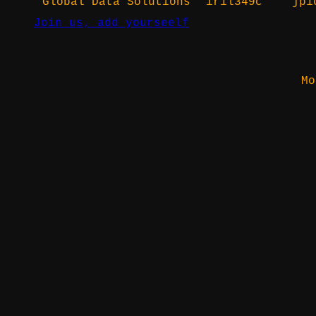
Global Data Solutions
ir1l349c
jp1
Join us, add yourseelf
Mo