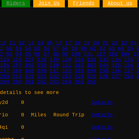
Riders
Join Us
Friends
About us
10
11
12
13
14
15
16
17
18
19
20
21
22
23
24
1
52
53
54
55
56
57
58
59
60
61
62
63
64
65
2
93
94
95
96
97
98
99
100
101
102
103
104
1
125
126
127
128
129
130
131
132
133
134
135
156
157
158
159
160
161
162
163
164
165
166
187
188
189
190
191
192
193
194
195
196
197
218
219
220
221
222
223
224
225
226
227
228
249
250
251
252
253
254
255
256
details to see more
y2d
0
Details
rio
0
Miles
Round Trip
Details
4qi
0
Details