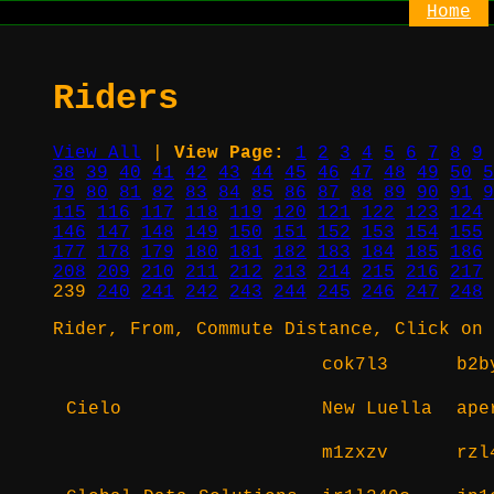
Home
Riders
View All
|
View Page:
1
2
3
4
5
6
7
8
9
38
39
40
41
42
43
44
45
46
47
48
49
50
5
79
80
81
82
83
84
85
86
87
88
89
90
91
9
115
116
117
118
119
120
121
122
123
124
146
147
148
149
150
151
152
153
154
155
177
178
179
180
181
182
183
184
185
186
208
209
210
211
212
213
214
215
216
217
239
240
241
242
243
244
245
246
247
248
Rider, From, Commute Distance, Click on 
cok7l3
b2b
Cielo
New Luella
ape
m1zxzv
rzl