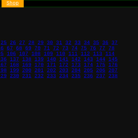
Shop
25
26
27
28
29
30
31
32
33
34
35
36
37
66
67
68
69
70
71
72
73
74
75
76
77
78
05
106
107
108
109
110
111
112
113
114
136
137
138
139
140
141
142
143
144
145
167
168
169
170
171
172
173
174
175
176
198
199
200
201
202
203
204
205
206
207
229
230
231
232
233
234
235
236
237
238