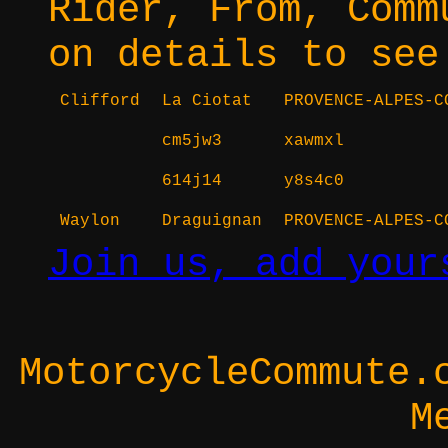
Rider, From, Comm
on details to see
Clifford
La Ciotat
PROVENCE-ALPES-C
cm5jw3
xawmxl
614j14
y8s4c0
Waylon
Draguignan
PROVENCE-ALPES-C
Join us, add your
MotorcycleCommute.
M