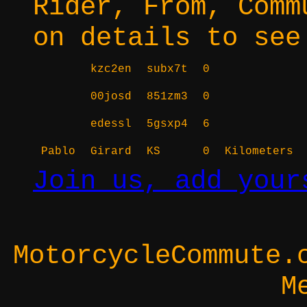
Rider, From, Comm
on details to see
kzc2en
subx7t
0
00josd
851zm3
0
edessl
5gsxp4
6
Pablo
Girard
KS
0
Kilometers
Join us, add your
MotorcycleCommute.
M