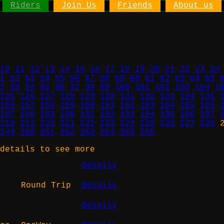
Riders
Join Us
Friends
About us
10
11
12
13
14
15
16
17
18
19
20
21
22
23
24
1
52
53
54
55
56
57
58
59
60
61
62
63
64
65
2
93
94
95
96
97
98
99
100
101
102
103
104
1
125
126
127
128
129
130
131
132
133
134
135
156
157
158
159
160
161
162
163
164
165
166
187
188
189
190
191
192
193
194
195
196
197
218
219
220
221
222
223
224
225
226
227
228
2
249
250
251
252
253
254
255
256
details to see more
Details
Round Trip
Details
Details