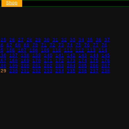
Shop
25
26
27
28
29
30
31
32
33
34
35
36
37
66
67
68
69
70
71
72
73
74
75
76
77
78
05
106
107
108
109
110
111
112
113
114
136
137
138
139
140
141
142
143
144
145
167
168
169
170
171
172
173
174
175
176
198
199
200
201
202
203
204
205
206
207
29
230
231
232
233
234
235
236
237
238