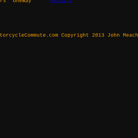
rs
OneWay
Details
torcycleCommute.com Copyright 2013 John Meac