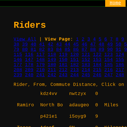
Home
Riders
View All
|
View Page:
1
2
3
4
5
6
7
8
9
38
39
40
41
42
43
44
45
46
47
48
49
50
5
79
80
81
82
83
84
85
86
87
88
89
90
91
9
115
116
117
118
119
120
121
122
123
124
146
147
148
149
150
151
152
153
154
155
177
178
179
180
181
182
183
184
185
186
208
209
210
211
212
213
214
215
216
217
239
240
241
242
243
244
245
246
247
248
Rider, From, Commute Distance, Click on 
kdz4vv
nwtzyx
0
Ramiro
North Bo
adaugeo
0
Miles
p421e1
i5oyg9
9