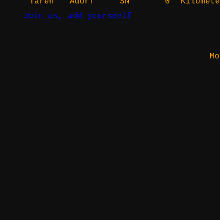
Taren
Adorf
SN
0
Kilomete
Join us, add yourseelf
Mo