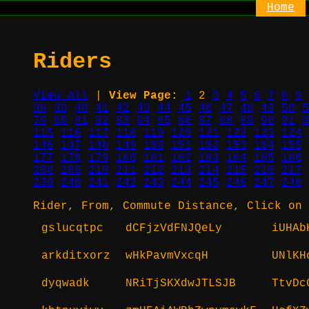
Home
Riders
View All
|
View Page:
1
2
3
4
5
6
7
8
9
38
39
40
41
42
43
44
45
46
47
48
49
50
5
79
80
81
82
83
84
85
86
87
88
89
90
91
9
115
116
117
118
119
120
121
122
123
124
146
147
148
149
150
151
152
153
154
155
177
178
179
180
181
182
183
184
185
186
208
209
210
211
212
213
214
215
216
217
239
240
241
242
243
244
245
246
247
248
Rider, From, Commute Distance, Click on 
gslucqtpc
dCFjzVdFNJQeLy
iUHAb
arkditxorz
wHkPavmVxcqH
UNlKH
dyqwadk
NRiTjSKXdwJTLSJB
TtvDc