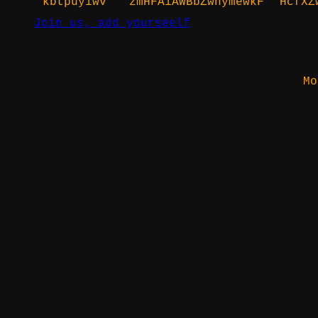
kbtpuyiwv
zmHFAiAWBbZwnymewkF
HcfXZ
Join us, add yourseelf
Mo